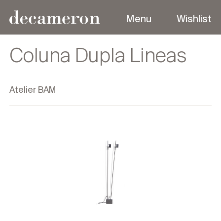
Menu
Wishlist
Menu
Coluna Dupla Lineas
Atelier BAM
Sobre
Coleções
Produtos
Designers
Contato
Outdoor