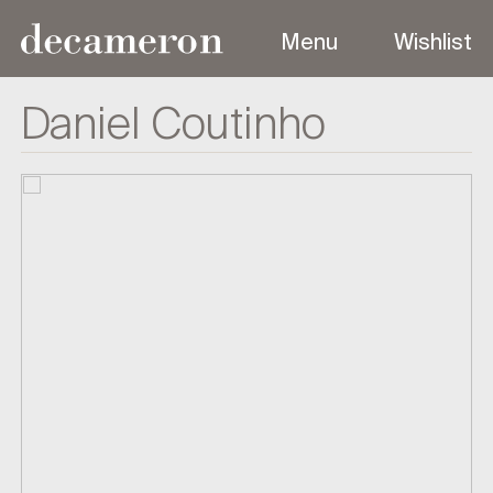
Menu
Wishlist
Menu
Daniel Coutinho
Sobre
Coleções
Produtos
Designers
Contato
Outdoor