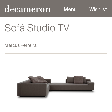
Menu
Wishlist
Menu
Sofá Studio TV
Marcus Ferreira
Sobre
Coleções
Produtos
Designers
Contato
Outdoor