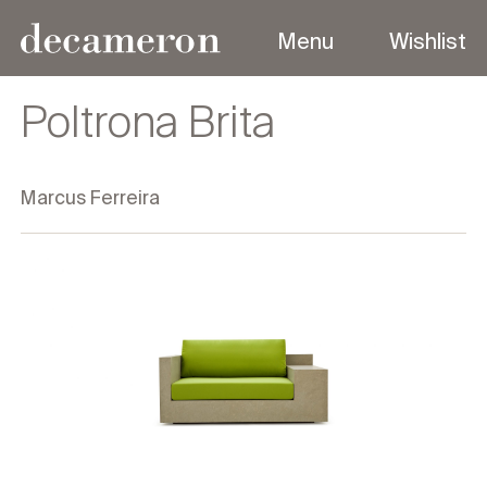
Menu
Wishlist
Menu
Poltrona Brita
Marcus Ferreira
Sobre
Coleções
Produtos
Designers
Contato
Outdoor