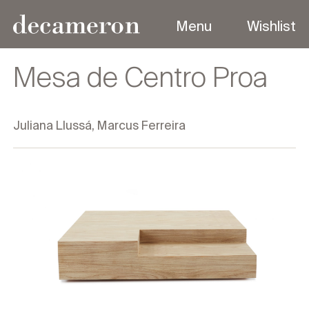
Menu
Wishlist
Menu
Mesa de Centro Proa
Juliana Llussá, Marcus Ferreira
Sobre
Coleções
Produtos
Designers
Contato
Outdoor